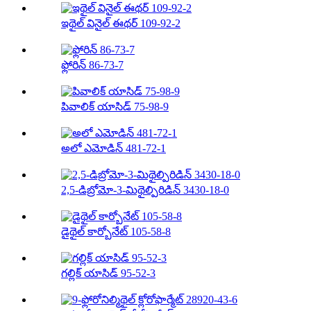
ఇథైల్ వినైల్ ఈథర్ 109-92-2
ఫ్లోరిన్ 86-73-7
పివాలిక్ యాసిడ్ 75-98-9
అలో ఎమోడిన్ 481-72-1
2,5-డిబ్రోమో-3-మిథైల్పిరిడిన్ 3430-18-0
డైథైల్ కార్బోనేట్ 105-58-8
గల్లిక్ యాసిడ్ 95-52-3