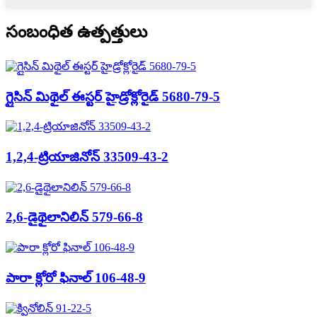
సంబంధిత ఉత్పత్తులు
గ్లైసిన్ మిథైల్ ఈస్టర్ హైడ్రోక్లోరైడ్ 5680-79-5
1,2,4-ట్రియాజినోన్ 33509-43-2
2,6-డైథైలానిలిన్ 579-66-8
పారా క్లోరో ఫినాల్ 106-48-9