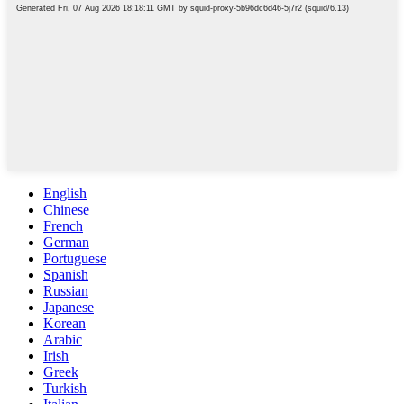
English
Chinese
French
German
Portuguese
Spanish
Russian
Japanese
Korean
Arabic
Irish
Greek
Turkish