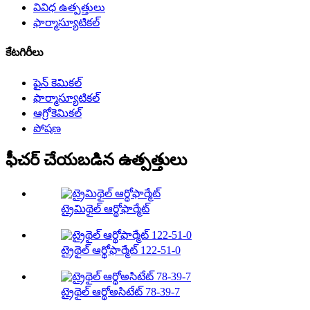
వివిధ ఉత్పత్తులు
ఫార్మాస్యూటికల్
కేటగిరీలు
ఫైన్ కెమికల్
ఫార్మాస్యూటికల్
ఆగ్రోకెమికల్
పోషణ
ఫీచర్ చేయబడిన ఉత్పత్తులు
ట్రైమిథైల్ ఆర్థోఫార్మేట్
ట్రైథైల్ ఆర్థోఫార్మేట్ 122-51-0
ట్రైథైల్ ఆర్థోఅసిటేట్ 78-39-7