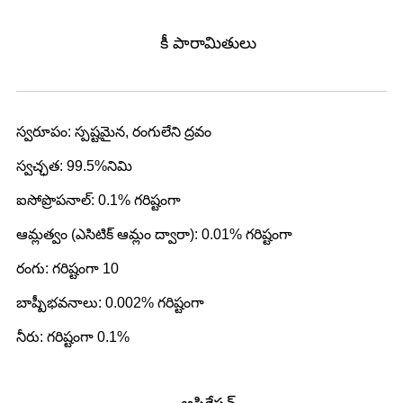
కీ పారామితులు
స్వరూపం: స్పష్టమైన, రంగులేని ద్రవం
స్వచ్ఛత: 99.5%నిమి
ఐసోప్రొపనాల్: 0.1% గరిష్టంగా
ఆమ్లత్వం (ఎసిటిక్ ఆమ్లం ద్వారా): 0.01% గరిష్టంగా
రంగు: గరిష్టంగా 10
బాష్పీభవనాలు: 0.002% గరిష్టంగా
నీరు: గరిష్టంగా 0.1%