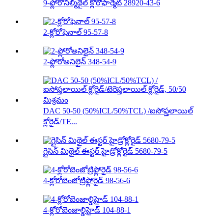
9-ఫ్లోరోనిల్మిథైల్ క్లోరోఫార్మేట్ 28920-43-6
2-క్లోరోఫెనాల్ 95-57-8
2-ఫ్లోరోఅనిలైన్ 348-54-9
DAC 50-50 (50%ICL/50%TCL) /ఐసోఫ్తలాయిల్
క్లోరైడ్/TE...
గ్లైసిన్ మిథైల్ ఈస్టర్ హైడ్రోక్లోరైడ్ 5680-79-5
4-క్లోరోబెంజోట్రిఫ్లోరైడ్ 98-56-6
4-క్లోరోబెంజాల్డిహైడ్ 104-88-1