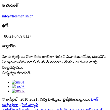
ఇ-మెయిల్
info@freemen.sh.cn
ఫోన్
+86-21-6469 8127
వార్తాలేఖ
మా ఉత్పత్తులు లేదా ధరల జాబితా గురించి విచారణల కోసం, దయచేసి
మీ ఇమెయిల్‌ను మాకు పంపండి మరియు మేము 24 గంటలలోపు
సంప్రదిస్తాము.
సభ్యత్వం పొందండి
© కాపీరైట్ - 2010-2021 : సర్వ హక్కులు ప్రత్యేకించబడ్డాయి.
హాట్
ఉత్పత్తులు
-
సైట్ మ్యాప్