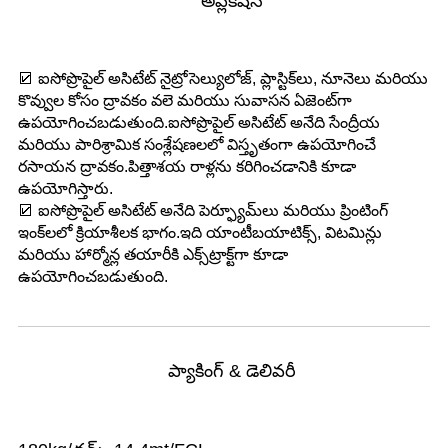
అప్లికేషన్
☑ ఐసోప్రొపైల్ అసిటేట్ నైట్రోసెల్యులోజ్, ప్లాస్టిక్‌లు, నూనెలు మరియు
కొవ్వుల కోసం ద్రావకం వలె మరియు సువాసన ఏజెంట్‌గా
ఉపయోగించబడుతుంది.ఐసోప్రొపైల్ అసిటేట్ అనేది సేంద్రీయ
మరియు పారిశ్రామిక సంశ్లేషణలలో విస్తృతంగా ఉపయోగించే
రసాయన ద్రావకం.పిత్తాశయ రాళ్లను కరిగించడానికి కూడా
ఉపయోగిస్తారు.
☑ ఐసోప్రొపైల్ అసిటేట్ అనేది పెర్ఫ్యూమ్‌లు మరియు ప్రింటింగ్
ఇంక్‌లలో క్రియాశీలక భాగం.ఇది యాంటీబయాటిక్స్, విటమిన్లు
మరియు హార్మోన్ల తయారీకి ఎక్స్‌ట్రాక్ట్‌గా కూడా
ఉపయోగించబడుతుంది.
ప్యాకింగ్ & డెలివరీ