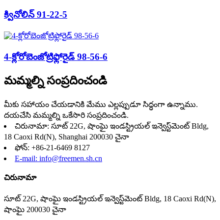
క్వినోలిన్ 91-22-5
4-క్లోరోబెంజోట్రిఫ్లోరైడ్ 98-56-6
మమ్మల్ని సంప్రదించండి
మీకు సహాయం చేయడానికి మేము ఎల్లప్పుడూ సిద్ధంగా ఉన్నాము.
దయచేసి మమ్మల్ని ఒకేసారి సంప్రదించండి.
చిరునామా: సూట్ 22G, షాంఘై ఇండస్ట్రియల్ ఇన్వెస్ట్‌మెంట్ Bldg,
18 Caoxi Rd(N), Shanghai 200030 చైనా
ఫోన్: +86-21-6469 8127
E-mail: info@freemen.sh.cn
చిరునామా
సూట్ 22G, షాంఘై ఇండస్ట్రియల్ ఇన్వెస్ట్‌మెంట్ Bldg, 18 Caoxi Rd(N),
షాంఘై 200030 చైనా