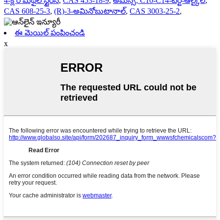
4-క్లోరోమీథైల్ స్టైరిన్
,
CAS 453-18-9
,
అమీన్స్, C10-C14-టెర్ట్-ఆల్కైల్
,
CAS 608-25-3
,
(R)-3-అమినోబుటానాల్
,
CAS 3003-25-2
,
ఈ మెయిల్ పంపించండి
x