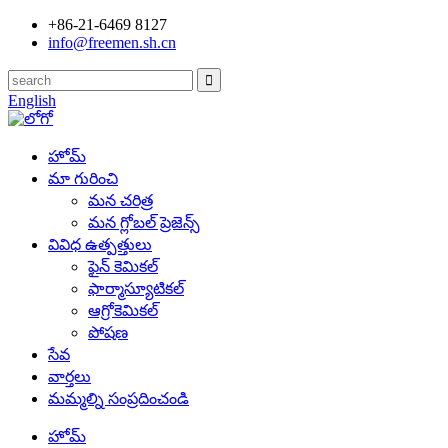
+86-21-6469 8127
info@freemen.sh.cn
English
హోమ్
మా గురించి
మన చరిత్ర
మన గ్లోబల్ ప్రెజెన్స్
వివిధ ఉత్పత్తులు
ఫైన్ కెమికల్
ఫార్మాస్యూటికల్
ఆగ్రోకెమికల్
పోషణ
సేవ
వార్తలు
మమ్మల్ని సంప్రదించండి
హోమ్