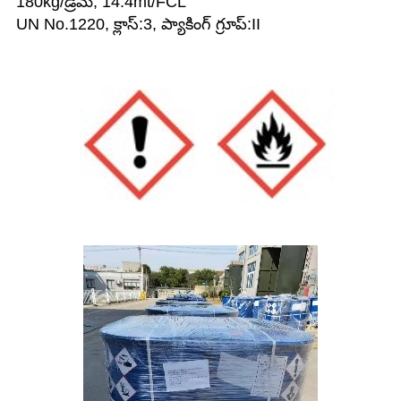
180kg/డ్రమ్, 14.4mt/FCL
UN No.1220, క్లాస్:3, ప్యాకింగ్ గ్రూప్:II