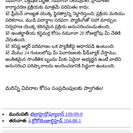
నమూనా, విశ్లేషణ పద్ధతి, నమూనా నిలుపుదల, ప్రామాణిక
కార్యాచరణ ప్రక్రియకు మాత్రమే పరిమితం కాదు;
☑ ఫ్రీమెన్ నాణ్యత యొక్క స్థిరత్వాన్ని నిర్ధారిస్తుంది, ప్రక్రియ మరియు
పరికరాలు, ముడి పదార్థాల సరఫరా, ప్యాకింగ్‌తో సహా మార్పుల
నిర్వహణ యొక్క కఠినమైన ప్రక్రియ అనుసరించబడుతుంది;
☑ అంతర్జాతీయ కస్టమర్ల కోసం నమూనా 20 రోజుల్లోపు మీ చేతికి
చేరుతుంది;
☑ కనిష్ట ఆర్డర్ పరిమాణం ఒక ప్యాకేజీపై ఆధారపడి ఉంటుంది;
☑ మేము 24 గంటలలోపు మీ విచారణలకు ఫీడ్‌బ్యాక్ చేస్తాము,
అంకితమైన సాంకేతిక బృందం మీకు ఏదైనా అభ్యర్థన ఉంటే వాటిని
అనుసరించి పరిష్కారాలను అందించడానికి సిద్ధంగా ఉంటుంది;
మరిన్ని వివరాల కోసం సంప్రదింపులకు స్వాగతం!
మునుపటి:
టెట్రాహైడ్రోఫ్యూరాన్ 109-99-9
తరువాత:
4-క్లోరోబెంజాల్డిహైడ్ 104-88-1