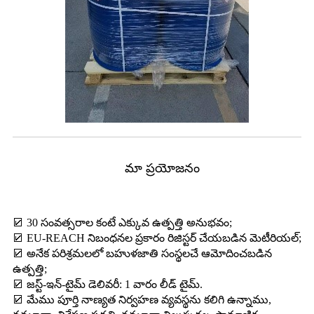
మా ప్రయోజనం
☑ 30 సంవత్సరాల కంటే ఎక్కువ ఉత్పత్తి అనుభవం;
☑ EU-REACH నిబంధనల ప్రకారం రిజిస్టర్ చేయబడిన మెటీరియల్;
☑ అనేక పరిశ్రమలలో బహుళజాతి సంస్థలచే ఆమోదించబడిన
ఉత్పత్తి;
☑ జస్ట్-ఇన్-టైమ్ డెలివరీ: 1 వారం లీడ్ టైమ్.
☑ మేము పూర్తి నాణ్యత నిర్వహణ వ్యవస్థను కలిగి ఉన్నాము,