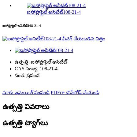
ఐసోప్రొపైల్ అసిటేట్108-21-4
ఐసోప్రొపైల్ అసిటేట్108-21-4
ఉత్పత్తి:
ఐసోప్రొపైల్ అసిటేట్
CAS సంఖ్య:
108-21-4
సంత:
ప్రపంచ
మాకు ఇమెయిల్ పంపండి
PDFగా డౌన్‌లోడ్ చేయండి
ఉత్పత్తి వివరాలు
ఉత్పత్తి ట్యాగ్‌లు